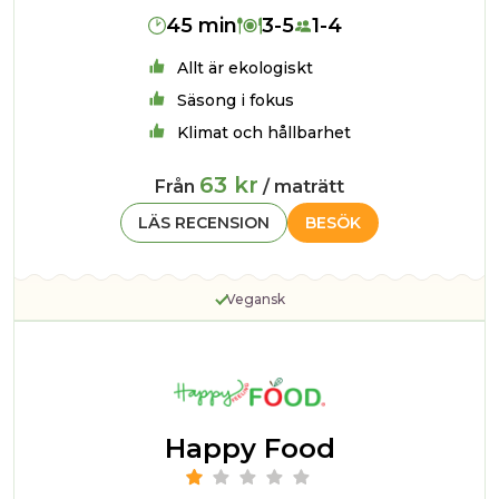
45 min
3-5
1-4
Allt är ekologiskt
Säsong i fokus
Klimat och hållbarhet
63 kr
Från
/ maträtt
LÄS RECENSION
BESÖK
Vegansk
Happy Food