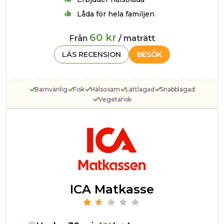
Låda för hela familjen
60 kr
Från
/ maträtt
LÄS RECENSION
BESÖK
Barnvänlig
Fisk
Hälsosam
Lättlagad
Snabblagad
Vegetarisk
ICA Matkasse