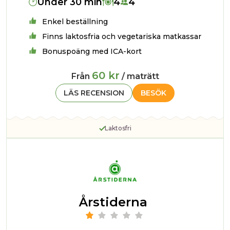
Under 30 min
4
4
Enkel beställning
Finns laktosfria och vegetariska matkassar
Bonuspoäng med ICA-kort
60 kr
Från
/ maträtt
LÄS RECENSION
BESÖK
Laktosfri
Årstiderna