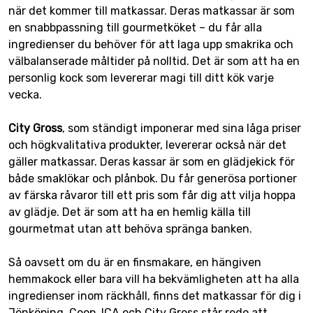
när det kommer till matkassar. Deras matkassar är som
en snabbpassning till gourmetköket – du får alla
ingredienser du behöver för att laga upp smakrika och
välbalanserade måltider på nolltid. Det är som att ha en
personlig kock som levererar magi till ditt kök varje
vecka.
City Gross
, som ständigt imponerar med sina låga priser
och högkvalitativa produkter, levererar också när det
gäller matkassar. Deras kassar är som en glädjekick för
både smaklökar och plånbok. Du får generösa portioner
av färska råvaror till ett pris som får dig att vilja hoppa
av glädje. Det är som att ha en hemlig källa till
gourmetmat utan att behöva spränga banken.
Så oavsett om du är en finsmakare, en hängiven
hemmakock eller bara vill ha bekvämligheten att ha alla
ingredienser inom räckhåll, finns det matkassar för dig i
Jönköping. Coop, ICA och City Gross står redo att