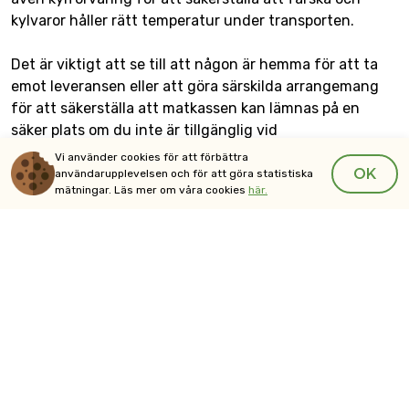
kylvaror håller rätt temperatur under transporten.
Det är viktigt att se till att någon är hemma för att ta
emot leveransen eller att göra särskilda arrangemang
för att säkerställa att matkassen kan lämnas på en
säker plats om du inte är tillgänglig vid
leveranstidpunkten. Vissa leverantörer – framför allt
Vi använder cookies för att förbättra
OK
lokala mataffärer – har även alternativet att du själv
användarupplevelsen och för att göra statistiska
mätningar. Läs mer om våra cookies
här.
kan hämta din matkasse på plats.
Leveranstider – Jönköping
Leveranstiden för din matkasse i Jönköping kan variera
beroende på vilken leverantör du väljer. De flesta
matkasseleverantörer erbjuder leverans inom specifika
tidsintervall under veckan. Vanligtvis sker leveranserna
under dagtid, oftast på vardagar. Tidpunkten för
leverans kan vara tidigt på morgonen eller senare på