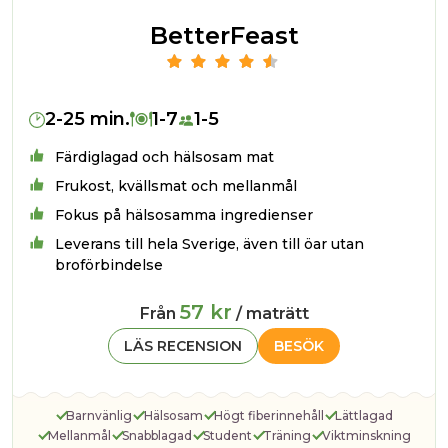
BetterFeast
2-25 min.
1-7
1-5
Färdiglagad och hälsosam mat
Frukost, kvällsmat och mellanmål
Fokus på hälsosamma ingredienser
Leverans till hela Sverige, även till öar utan
broförbindelse
57 kr
Från
/ maträtt
LÄS RECENSION
BESÖK
Barnvänlig
Hälsosam
Högt fiberinnehåll
Lättlagad
Mellanmål
Snabblagad
Student
Träning
Viktminskning