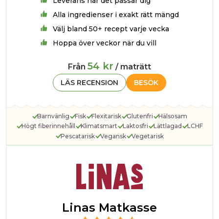
Leverans när det passar dig
Alla ingredienser i exakt rätt mängd
Välj bland 50+ recept varje vecka
Hoppa över veckor när du vill
54 kr
Från
/ maträtt
LÄS RECENSION
BESÖK
Barnvänlig
Fisk
Flexitarisk
Glutenfri
Hälsosam
Högt fiberinnehåll
Klimatsmart
Laktosfri
Lättlagad
LCHF
Pescatarisk
Vegansk
Vegetarisk
Linas Matkasse