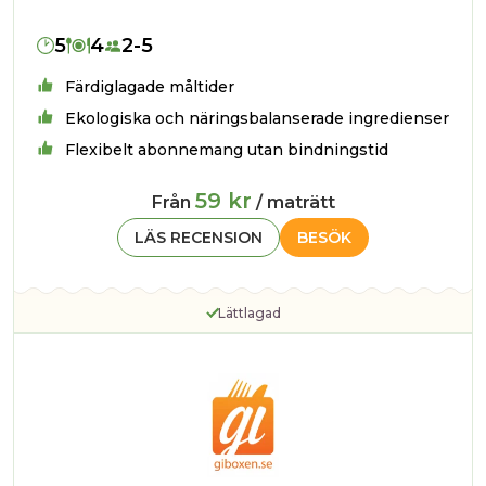
5
4
2-5
Färdiglagade måltider
Ekologiska och näringsbalanserade ingredienser
Flexibelt abonnemang utan bindningstid
59 kr
Från
/ maträtt
LÄS RECENSION
BESÖK
Lättlagad