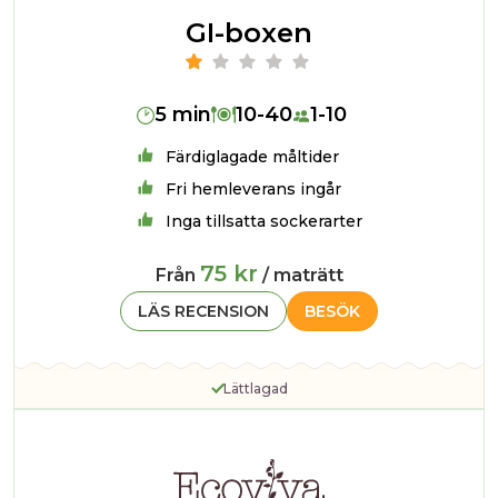
GI-boxen
5 min
10-40
1-10
Färdiglagade måltider
Fri hemleverans ingår
Inga tillsatta sockerarter
75 kr
Från
/ maträtt
LÄS RECENSION
BESÖK
Lättlagad