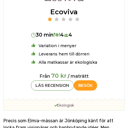
Ecoviva
30 min
4
4
Variation i menyer
Leverans hem till dörren
Alla matkassar är ekologiska
70 kr
Från
/ maträtt
LÄS RECENSION
BESÖK
Ekologisk
Precis som Elmia-mässan är Jönköping känt för att
locka fram visionärer och banbrytande idéer. Men