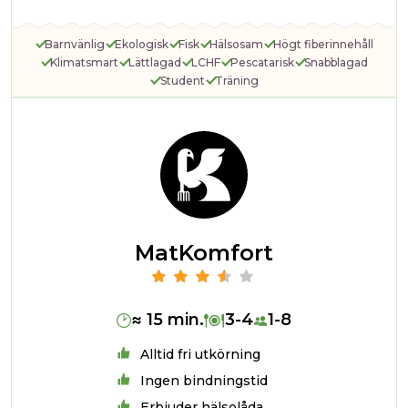
Barnvänlig
Ekologisk
Fisk
Hälsosam
Högt fiberinnehåll
Klimatsmart
Lättlagad
LCHF
Pescatarisk
Snabblagad
Student
Träning
MatKomfort
≈ 15 min.
3-4
1-8
Alltid fri utkörning
Ingen bindningstid
Erbjuder hälsolåda