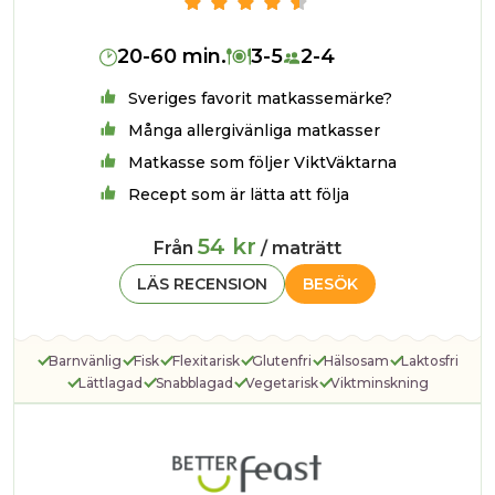
20-60 min.
3-5
2-4
Sveriges favorit matkassemärke?
Många allergivänliga matkasser
Matkasse som följer ViktVäktarna
Recept som är lätta att följa
54 kr
Från
/ maträtt
LÄS RECENSION
BESÖK
Barnvänlig
Fisk
Flexitarisk
Glutenfri
Hälsosam
Laktosfri
Lättlagad
Snabblagad
Vegetarisk
Viktminskning