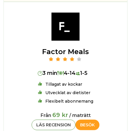
Factor Meals
3 min
4-14
1-5
Tillagat av kockar
Utvecklat av dietister
Flexibelt abonnemang
69 kr
Från
/ maträtt
LÄS RECENSION
BESÖK