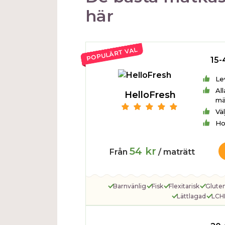
här
POPULÄRT VAL
15-
Le
All
HelloFresh
mä
Vä
Ho
54 kr
Från
/ maträtt
Barnvänlig
Fisk
Flexitarisk
Gluten
Lättlagad
LCH