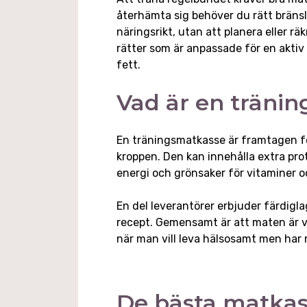
återhämta sig behöver du rätt bränsl
näringsrikt, utan att planera eller rä
rätter som är anpassade för en aktiv 
fett.
Vad är en träni
En träningsmatkasse är framtagen för
kroppen. Den kan innehålla extra pr
energi och grönsaker för vitaminer 
En del leverantörer erbjuder färdigl
recept. Gemensamt är att maten är vä
när man vill leva hälsosamt men ha
De bästa matkass