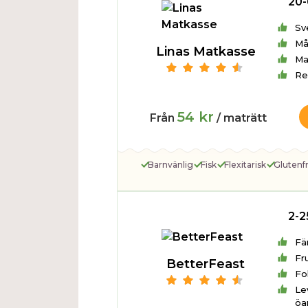
20-
Sv
Må
Linas Matkasse
Ma
Re
54 kr
Från
/ maträtt
Barnvänlig
Fisk
Flexitarisk
Glutenfr
2-2
Fä
Fr
BetterFeast
Fo
Lev
öa