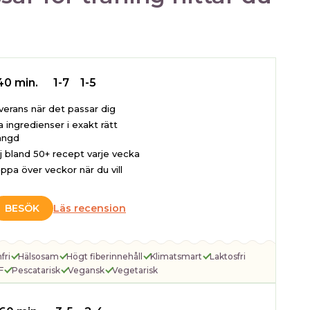
40 min.
1-7
1-5
verans när det passar dig
a ingredienser i exakt rätt
ngd
lj bland 50+ recept varje vecka
ppa över veckor när du vill
BESÖK
Läs recension
fri
Hälsosam
Högt fiberinnehåll
Klimatsmart
Laktosfri
F
Pescatarisk
Vegansk
Vegetarisk