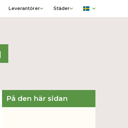
Leverantörer
Städer
g
På den här sidan