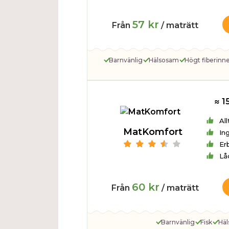
57 kr
Från
/ maträtt
Barnvänlig
Hälsosam
Högt fiberinne
≈ 1
All
MatKomfort
In
Er
Lå
60 kr
Från
/ maträtt
Barnvänlig
Fisk
Hä