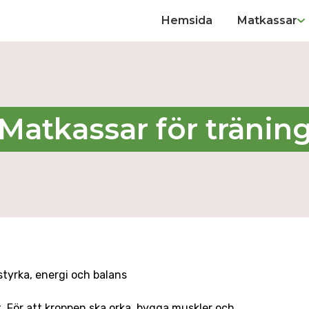
Hemsida
Matkassar
Matkassar för tränin
 styrka, energi och balans
. För att kroppen ska orka, bygga muskler och