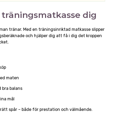
n träningsmatkasse dig
 man tränar. Med en träningsinriktad matkasse slipper
gsberäknade och hjälper dig att få i dig det kroppen
ycket.
nköp
 med maten
d bra balans
dina mål
på rätt spår – både för prestation och välmående.