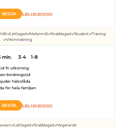
BESÖK
Läs recension
håll
Lättlagad
Mellanmål
Snabblagad
Student
Träning
Viktminskning
5 min.
3-4
1-8
tid fri utkörning
gen bindningstid
bjuder hälsolåda
da för hela familjen
BESÖK
Läs recension
lsosam
Lättlagad
Snabblagad
Vegetarisk