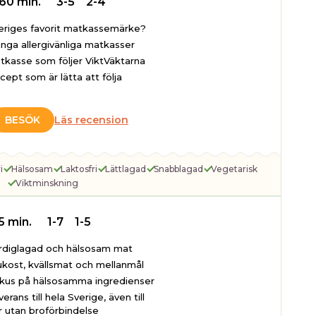
60 min.
3-5
2-4
eriges favorit matkassemärke?
nga allergivänliga matkasser
tkasse som följer ViktVäktarna
cept som är lätta att följa
BESÖK
Läs recension
i
Hälsosam
Laktosfri
Lättlagad
Snabblagad
Vegetarisk
Viktminskning
5 min.
1-7
1-5
rdiglagad och hälsosam mat
ukost, kvällsmat och mellanmål
kus på hälsosamma ingredienser
erans till hela Sverige, även till
r utan broförbindelse