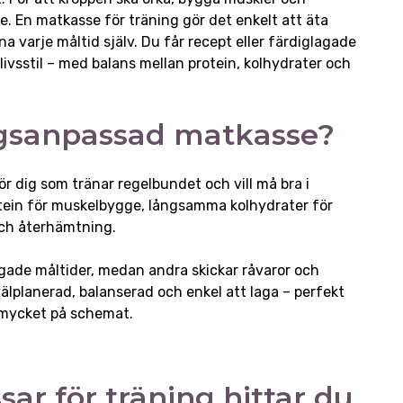
e. En matkasse för träning gör det enkelt att äta
kna varje måltid själv. Du får recept eller färdiglagade
livsstil – med balans mellan protein, kolhydrater och
ngsanpassad matkasse?
 dig som tränar regelbundet och vill må bra i
otein för muskelbygge, långsamma kolhydrater för
och återhämtning.
agade måltider, medan andra skickar råvaror och
lplanerad, balanserad och enkel att laga – perfekt
r mycket på schemat.
ar för träning hittar du